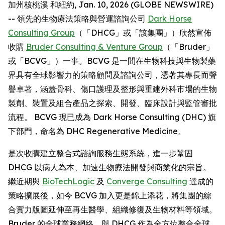
加州核桃溪 和紐約, Jan. 10, 2026 (GLOBE NEWSWIRE)
-- 領先的生物療法策略與營運諮詢公司
Dark Horse
Consulting Group
（「DHCG」或「該集團」）欣然宣佈
收購
Bruder Consulting & Venture Group
（「Bruder」
或「BCVG」）一事。BCVG 是一間在生物科技與生物製藥
界具有全球影響力的策略顧問及諮詢公司，憑著其專長而聲
譽卓著，涵蓋骨科、傷口護理及整形與重建外科市場的生物
製劑、裝置及組合產品之探索、開發、臨床設計與監管審批
流程。 BCVG 現已成為 Dark Horse Consulting (DHC) 旗
下部門，命名為 DHC Regenerative Medicine。
是次收購建立整合式諮詢服務生態系統，進一步鞏固
DHCG 以病人為本、加速生物療法開發與商業化的宗旨。
繼近期與
BioTechLogic
及
Converge Consulting
達成的
策略擴展後，如今 BCVG 加入更是錦上添花，將集團的綜
合實力版圖延伸至再生醫學、組織修復及生物材料等領域。
Bruder 的全球業務網絡，與 DHCG 作為全方位整合全球