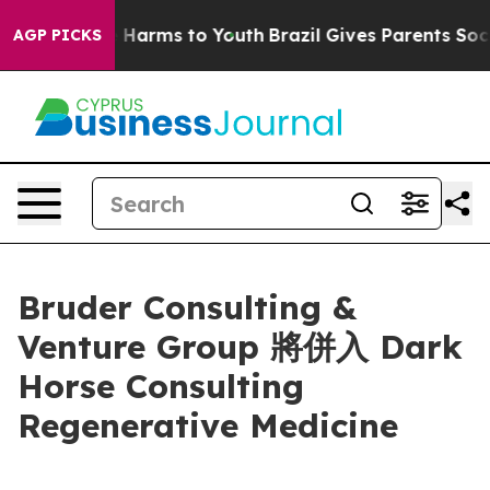
d to Abate Harms to Youth
Brazil Gives Parents Social 
AGP PICKS
Bruder Consulting &
Venture Group 將併入 Dark
Horse Consulting
Regenerative Medicine