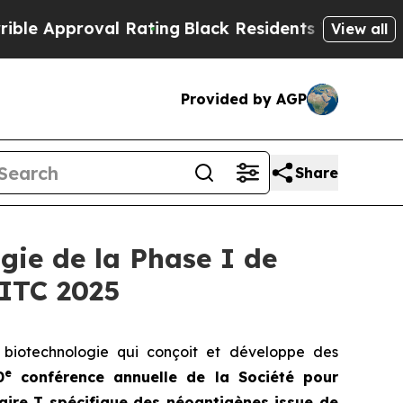
proval Rating
Black Residents Warned of Abusive 
View all
Provided by AGP
Share
gie de la Phase I de
SITC 2025
 biotechnologie qui conçoit et développe des
e
0
conférence annuelle de la Société pour
aire T spécifique des néoantigènes issue de