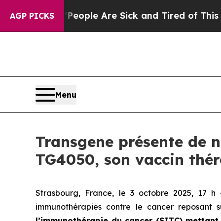
Win: “People Are Sick and Tired of This Politics 
AGP PICKS
Menu
Transgene présente de n
TG4050, son vaccin thér
Strasbourg, France, le 3 octobre 2025, 17 
immunothérapies contre le cancer reposant s
l’immunothérapie du cancer (SITC) mettant 