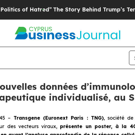
of Hatred”
The Story Behind Trump’s Terrible Ap
ouvelles données d’immunolo
apeutique individualisé, au 
h 45 –
Transgene (Euronext Paris : TNG)
, société de
ur des vecteurs viraux,
présente un poster, à la 4
en avant l’analyse approfondie de la réponse cellul