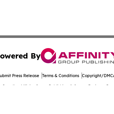
owered By
ubmit Press Release
Terms & Conditions
Copyright/DMCA
Inc. dba Affinity Group Publishing & Cyprus Business Journ
Cookie Settings / Your Privacy Choices