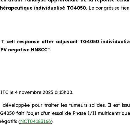
thérapeutique individualisé TG4050.
Le congrès se tie
c T cell response after adjuvant TG4050 individuali
 HPV negative HNSCC
”
.
u SITC le 4 novembre 2025 à 15h00.
développée pour traiter les tumeurs solides. Il est is
. TG4050 fait l’objet d’un essai de Phase I/II multicentri
égatifs (
NCT04183166
).