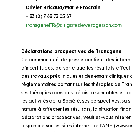
Olivier Bricaud/Marie Frocrain
+ 33 (0) 7 63 73 05 67
transgeneFR@citigatedewerogerson.com
Déclarations prospectives de Transgene
Ce communiqué de presse contient des informat
d’incertitudes, de sorte que les résultats effect
des travaux précliniques et des essais cliniques a
réglementaires portant sur les thérapies de Tra
ses thérapies dans des délais raisonnables et dan
les activités de la Société, ses perspectives, sa 
nature à affecter les résultats, la situation fin
déclarations prospectives, veuillez-vous référe
disponible sur les sites internet de l’AMF (www