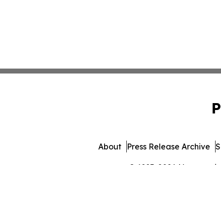
P
About
Press Release Archive
S
© 1995-2026 Newsmatics 