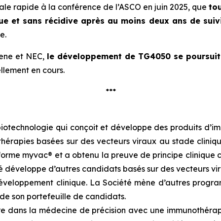
ale rapide à la conférence de l’ASCO en juin 2025, que
t
ou
ue et sans récidive
après au moins deux ans de suiv
e.
gene et NEC,
le développement
de TG4050 se poursuit 
llement en cours.
***
iotechnologie qui conçoit et développe des produits d’im
rapies basées sur des vecteurs viraux au stade cliniqu
eforme
myvac
® et a obtenu la preuve de principe clinique 
té développe d’autres candidats basés sur des vecteurs vir
n développement clinique. La Société mène d’autres prog
de son portefeuille de candidats.
tre dans la médecine de précision avec une immunothérap