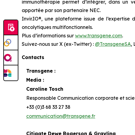
immunothérapie permet d’intégrer, dans un vect
apportée par son partenaire NEC.
Invir.IO®, une plateforme issue de l’expertis
oncolytiques multifonctionnels.
Plus d’informations sur
www.transgene.com
.
Suivez-nous sur X (ex-Twitter) :
@TransgeneSA
,
Contacts
Transgene :
Media :
Caroline Tosch
Responsable Communication corporate et scie
+33 (0)3 68 33 27 38
communication@transgene.fr
Citigate Dewe Rogerson & Grayling