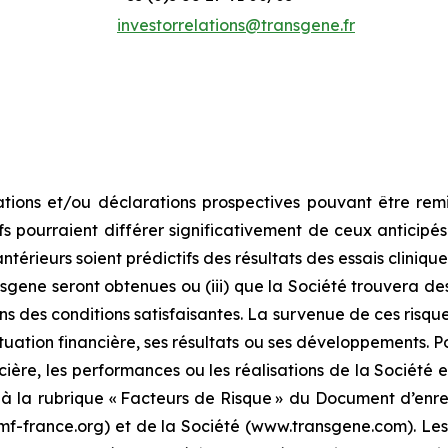
investorrelations@transgene.fr
ions et/ou déclarations prospectives pouvant être rem
ifs pourraient différer significativement de ceux anticipés.
ntérieurs soient prédictifs des résultats des essais clinique
nsgene seront obtenues ou (iii) que la Société trouvera d
s des conditions satisfaisantes. La survenue de ces risques
situation financière, ses résultats ou ses développements. 
ancière, les performances ou les réalisations de la Société 
r à la rubrique « Facteurs de Risque » du Document d’enr
.amf-france.org) et de la Société (www.transgene.com). Les